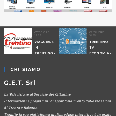
07/08 ORE:
07/08 ORE:
18.39
18.35
VIAGGIARE
TRENTINO
IN
TV
9
TRENTINO -
ECONOMIA -
CANTIERI
EDIZIONE
SERALE
CHI SIAMO
G.E.T. Srl
La Televisione al Servizio del Cittadino
Informazioni e programmi di approfondimento dalle redazioni
di Trento e Bolzano.
Tramite la sua piattaforma multimediale interattiva è in grado