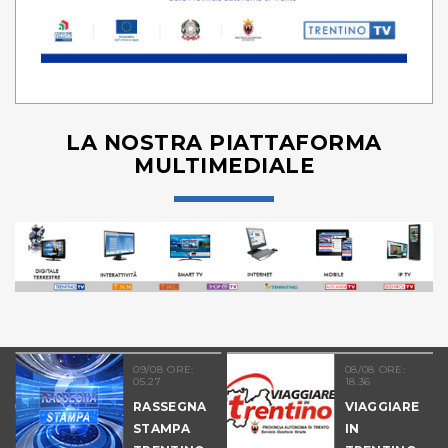
LA NOSTRA PIATTAFORMA
MULTIMEDIALE
09/08 ORE:
08/08 ORE:
05.27
18.36
COLTURA
RASSEGNA
VIAGGIARE
STAMPA
IN