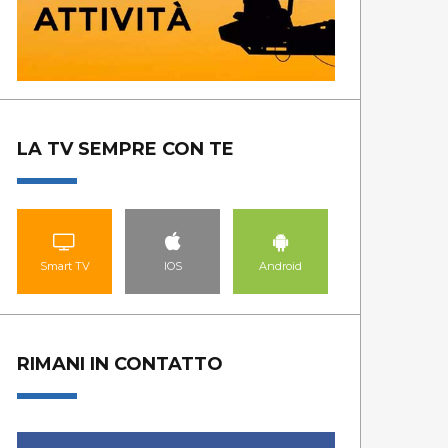
GUARDA LE PUNTATE
GUA
LA TV SEMPRE CON TE
Smart TV
IOS
Android
RIMANI IN CONTATTO