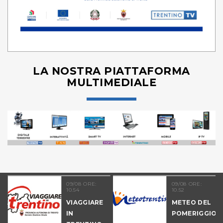
LA NOSTRA PIATTAFORMA
MULTIMEDIALE
09/08 ORE:
09/08 ORE:
10.54
10.52
NALE
VIAGGIARE
METEO DEL
-
IN
POMERIGGIO