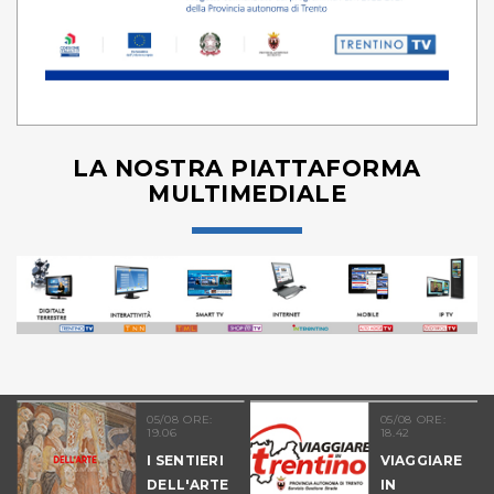
LA NOSTRA PIATTAFORMA
MULTIMEDIALE
05/08 ORE:
05/08 ORE:
19.06
18.42
I SENTIERI
VIAGGIARE
DELL'ARTE
IN