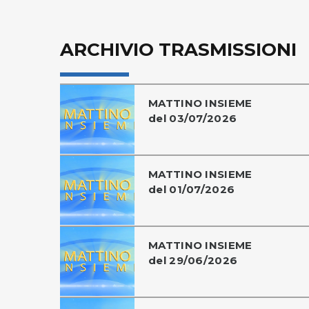
ARCHIVIO TRASMISSIONI
MATTINO INSIEME
del 03/07/2026
MATTINO INSIEME
del 01/07/2026
MATTINO INSIEME
del 29/06/2026