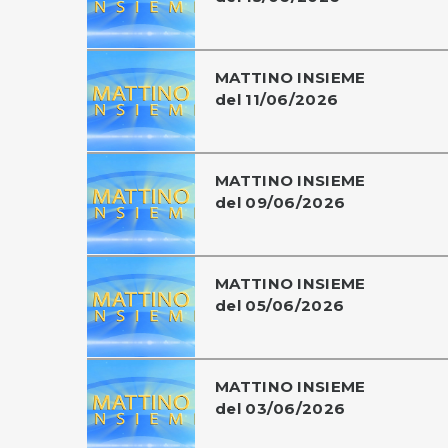
MATTINO INSIEME
del 11/06/2026
MATTINO INSIEME
del 09/06/2026
MATTINO INSIEME
del 05/06/2026
MATTINO INSIEME
del 03/06/2026