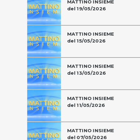
MATTINO INSIEME
del 19/05/2026
MATTINO INSIEME
del 15/05/2026
MATTINO INSIEME
del 13/05/2026
MATTINO INSIEME
del 11/05/2026
MATTINO INSIEME
del 07/05/2026