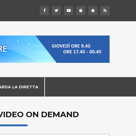
ARDA LA DIRETTA
VIDEO ON DEMAND