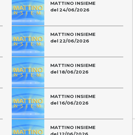
MATTINO INSIEME
del 24/06/2026
MATTINO INSIEME
del 22/06/2026
MATTINO INSIEME
del 18/06/2026
MATTINO INSIEME
del 16/06/2026
MATTINO INSIEME
del 12/06/2026