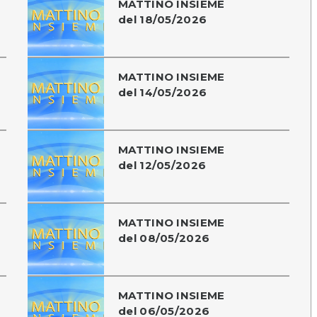
MATTINO INSIEME
del 18/05/2026
MATTINO INSIEME
del 14/05/2026
MATTINO INSIEME
del 12/05/2026
MATTINO INSIEME
del 08/05/2026
MATTINO INSIEME
del 06/05/2026