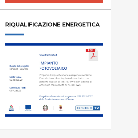
RIQUALIFICAZIONE ENERGETICA