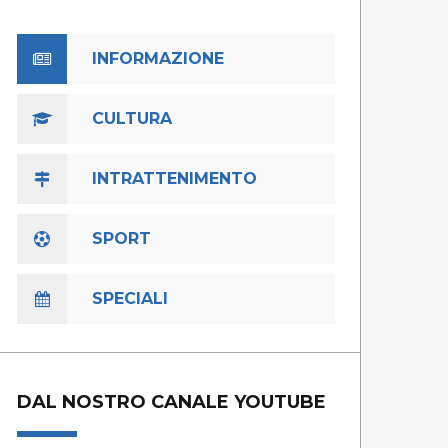
INFORMAZIONE
CULTURA
INTRATTENIMENTO
SPORT
SPECIALI
DAL NOSTRO CANALE YOUTUBE