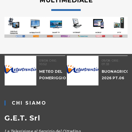
MULTIMEDIALE
09/08 ORE:
09/08 ORE:
10.52
07.33
METEO DEL
BUONAGRICOL
POMERIGGIO
2026 PT.06
-
CHI SIAMO
G.E.T. Srl
La Televisione al Servizio del Cittadino