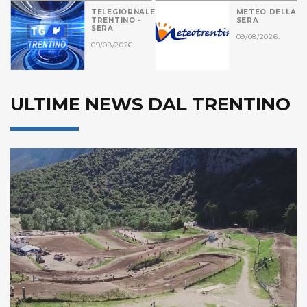
LEGIORNALE
METEO DELLA
TELEGI
NTINO -
SERA
TRENTI
RA
POMERI
09/08/2026.
08/2026.
09/08/20
ULTIME NEWS DAL TRENTINO