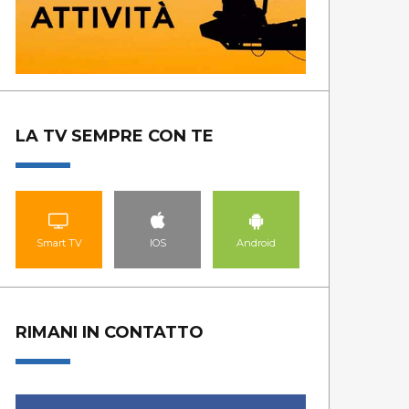
ANDAR PER RIFUGI
NO
LA TV SEMPRE CON TE
GUARDA LE PUNTATE
GUA
Smart TV
IOS
Android
RIMANI IN CONTATTO