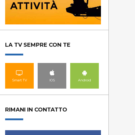
LA TV SEMPRE CON TE
Smart TV
IOS
Android
RIMANI IN CONTATTO
LAVORO7
BU