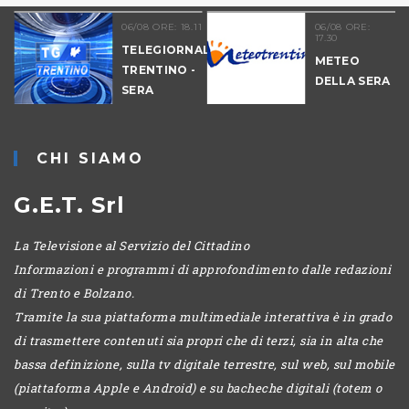
06/08 ORE: 18.11
06/08 ORE:
17.30
TELEGIORNALE
METEO
TRENTINO -
DELLA SERA
SERA
-
CHI SIAMO
G.E.T. Srl
La Televisione al Servizio del Cittadino
Informazioni e programmi di approfondimento dalle redazioni
di Trento e Bolzano.
Tramite la sua piattaforma multimediale interattiva è in grado
di trasmettere contenuti sia propri che di terzi, sia in alta che
bassa definizione, sulla tv digitale terrestre, sul web, sul mobile
(piattaforma Apple e Android) e su bacheche digitali (totem o