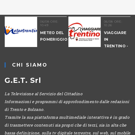
06/08 ORE:
06/08 ORE:
10.49
10.26
NALE
METEO DEL
VIAGGIARE
-
POMERIGGIO
IN
IO
TRENTINO -
MATTINA
CHI SIAMO
G.E.T. Srl
La Televisione al Servizio del Cittadino
Informazioni e programmi di approfondimento dalle redazioni
di Trento e Bolzano.
Tramite la sua piattaforma multimediale interattiva è in grado
di trasmettere contenuti sia propri che di terzi, sia in alta che
bassa definizione, sulla tv digitale terrestre, sul web, sul mobile