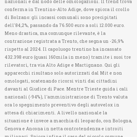
nazionali e dal nodo delle omologazioni. Il trend trova
conferma in Trentino-Alto Adige, dove spicca il crollo
di Bolzano: gli incassi comunali sono precipitati
dell'84,2%, passando da 76.500 euro a soli 12.000 euro.
Meno drastica, ma comunque rilevante, è la
contrazione registrata a Trento, che segna un -26,9%
rispetto al 2024. Il capoluogo trentino ha incassato
432.398 euro (quasi 160mila in meno) tramite i suoi tre
rilevatori, tra via Alto Adige e Martignano. Qui gli
apparecchi risultano solo autorizzati dal Mit e non
omologati, scatenando ricorsi vinti dai cittadini
davanti al Giudice di Pace. Mentre Trieste guida i cali
nazionali (-94%), l'amministrazione di Trento valuta
ora lo spegnimento preventivo degli autovelox in
attesa di chiarimenti. A livello nazionale la
situazione è invece a macchia di leopardo, con Bologna,
Genova e Ancona in netta controtendenza e introiti
milionari. Spicca infine il caso del piccolo comune