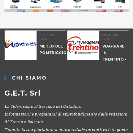
08/08 ORE:
08/08 ORE:
10.50
10.26
NALE
METEO DEL
VIAGGIARE
-
POMERIGGIO
IN
IO
TRENTINO -
MATTINA
CHI SIAMO
G.E.T. Srl
La Televisione al Servizio del Cittadino
Informazioni e programmi di approfondimento dalle redazioni
di Trento e Bolzano.
Tramite la sua piattaforma multimediale interattiva è in grado