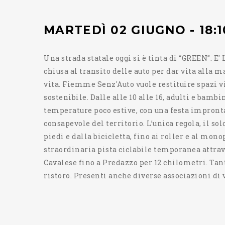
MARTEDÌ 02 GIUGNO - 18:1
Una strada statale oggi si è tinta di “GREEN”. E
chiusa al transito delle auto per dar vita alla 
vita. Fiemme Senz'Auto vuole restituire spazi v
sostenibile. Dalle alle 10 alle 16, adulti e bamb
temperature poco estive, con una festa improntat
consapevole del territorio. L’unica regola, il so
piedi e dalla bicicletta, fino ai roller e al mon
straordinaria pista ciclabile temporanea attrav
Cavalese fino a Predazzo per 12 chilometri. Tant
ristoro. Presenti anche diverse associazioni di 