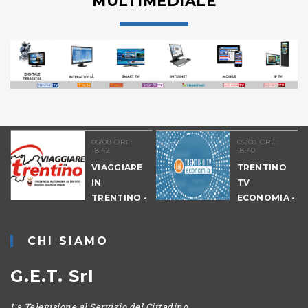
MULTIMEDIALE
05/08 ORE:
05/08 ORE:
18.42
18.40
VIAGGIARE
TRENTINO
IN
TV
TRENTINO -
ECONOMIA -
CANTIERI
EDIZIONE
SERALE
CHI SIAMO
G.E.T. Srl
La Televisione al Servizio del Cittadino