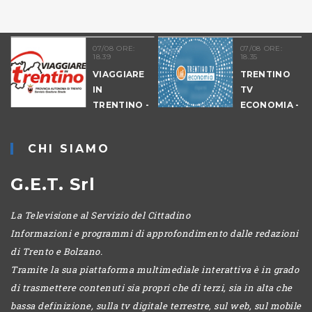
07/08 ORE:
07/08 ORE:
18.39
18.35
VIAGGIARE
TRENTINO
IN
TV
09
TRENTINO -
ECONOMIA -
CANTIERI
EDIZIONE
SERALE
CHI SIAMO
G.E.T. Srl
La Televisione al Servizio del Cittadino
Informazioni e programmi di approfondimento dalle redazioni
di Trento e Bolzano.
Tramite la sua piattaforma multimediale interattiva è in grado
di trasmettere contenuti sia propri che di terzi, sia in alta che
bassa definizione, sulla tv digitale terrestre, sul web, sul mobile