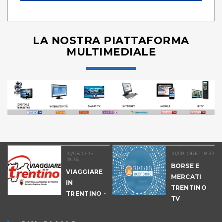
LA NOSTRA PIATTAFORMA
MULTIMEDIALE
10/08 ORE:
10/08 ORE: 18.33
18.36
BORSE E
O
VIAGGIARE
MERCATI
IN
TRENTINO
TRENTINO -
TV
CANTIERI
ECONOMIA
ORE 19