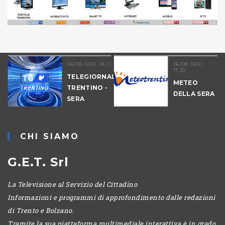
06/08 ORE: 18.11
06/08 ORE:
17.30
TELEGIORNALE
METEO
TRENTINO -
DELLA SERA
SERA
-
CHI SIAMO
G.E.T. Srl
La Televisione al Servizio del Cittadino
Informazioni e programmi di approfondimento dalle redazioni
di Trento e Bolzano.
Tramite la sua piattaforma multimediale interattiva è in grado