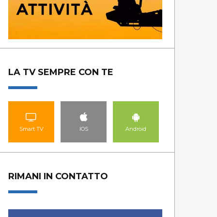
GUARDA LE PUNTATE
GUA
LA TV SEMPRE CON TE
Smart TV
IOS
Android
RIMANI IN CONTATTO