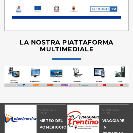
LA NOSTRA PIATTAFORMA
MULTIMEDIALE
21
07/08 ORE:
07/08 ORE:
10.50
10.25
NALE
METEO DEL
VIAGGIARE
-
POMERIGGIO
IN
IO