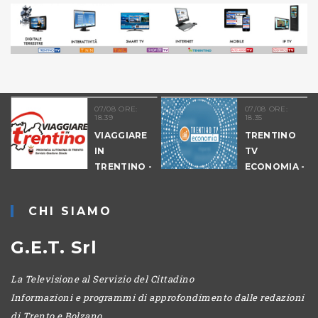
07/08 ORE:
07/08 ORE:
18.39
18.35
VIAGGIARE
TRENTINO
IN
TV
09
TRENTINO -
ECONOMIA -
CANTIERI
EDIZIONE
SERALE
CHI SIAMO
G.E.T. Srl
La Televisione al Servizio del Cittadino
Informazioni e programmi di approfondimento dalle redazioni
di Trento e Bolzano.