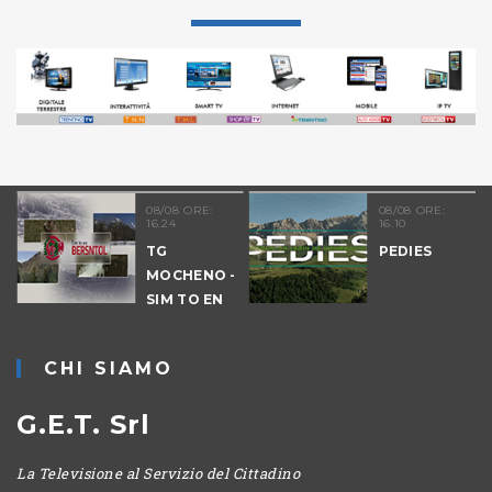
08/08 ORE:
08/08 ORE:
16.24
16.10
TG
PEDIES
MOCHENO -
-
SIM TO EN
IO
BERSNTOL
CHI SIAMO
G.E.T. Srl
La Televisione al Servizio del Cittadino