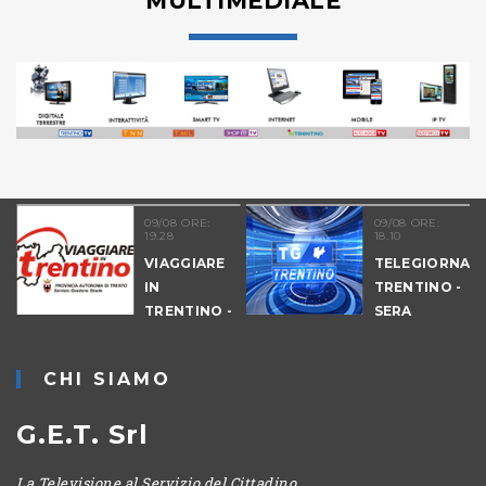
MULTIMEDIALE
09/08 ORE:
09/08 ORE:
19.28
18.10
VIAGGIARE
TELEGIORNAL
IN
TRENTINO -
TRENTINO -
SERA
CANTIERI
CHI SIAMO
G.E.T. Srl
La Televisione al Servizio del Cittadino