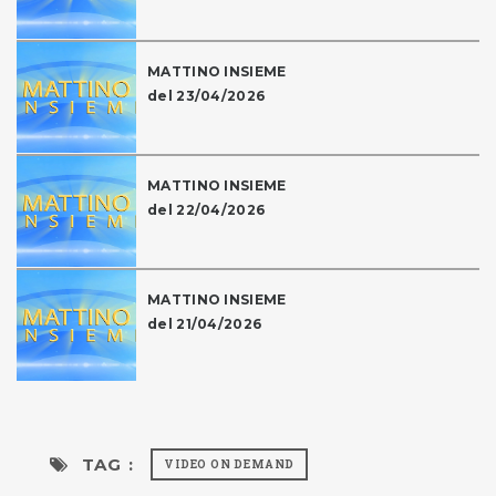
MATTINO INSIEME
del 23/04/2026
MATTINO INSIEME
del 22/04/2026
MATTINO INSIEME
del 21/04/2026
TAG :
VIDEO ON DEMAND