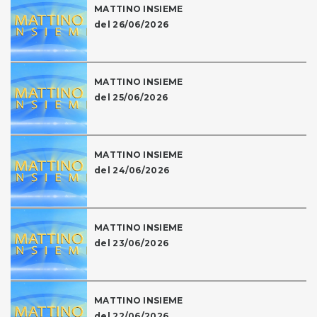
MATTINO INSIEME
del 26/06/2026
MATTINO INSIEME
del 25/06/2026
MATTINO INSIEME
del 24/06/2026
MATTINO INSIEME
del 23/06/2026
MATTINO INSIEME
del 22/06/2026