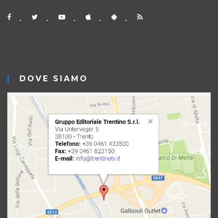
DOVE SIAMO