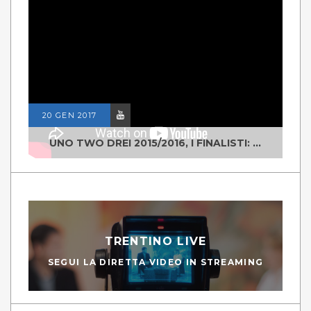
20 GEN 2017
UNO TWO DREI 2015/2016, I FINALISTI: CLASSE IV ALS ISTITUTO "DEGASPERI" BORGO VALSUGANA
TRENTINO LIVE
SEGUI LA DIRETTA VIDEO IN STREAMING