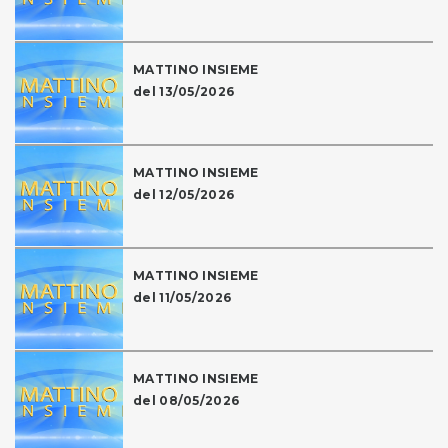
MATTINO INSIEME
del 13/05/2026
MATTINO INSIEME
del 12/05/2026
MATTINO INSIEME
del 11/05/2026
MATTINO INSIEME
del 08/05/2026