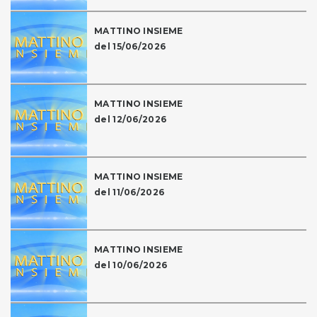
MATTINO INSIEME
del 15/06/2026
MATTINO INSIEME
del 12/06/2026
MATTINO INSIEME
del 11/06/2026
MATTINO INSIEME
del 10/06/2026