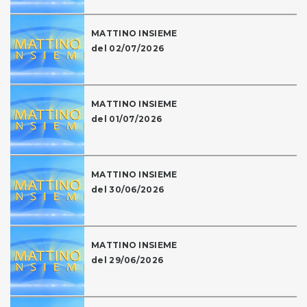
MATTINO INSIEME
del 02/07/2026
MATTINO INSIEME
del 01/07/2026
MATTINO INSIEME
del 30/06/2026
MATTINO INSIEME
del 29/06/2026