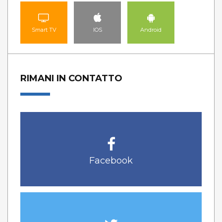
Smart TV
IOS
Android
RIMANI IN CONTATTO
Facebook