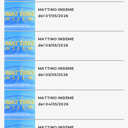
MATTINO INSIEME
del 07/05/2026
MATTINO INSIEME
del 06/05/2026
MATTINO INSIEME
del 05/05/2026
MATTINO INSIEME
del 04/05/2026
MATTINO INSIEME