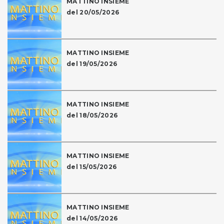
MATTINO INSIEME
del 20/05/2026
MATTINO INSIEME
del 19/05/2026
MATTINO INSIEME
del 18/05/2026
MATTINO INSIEME
del 15/05/2026
MATTINO INSIEME
del 14/05/2026