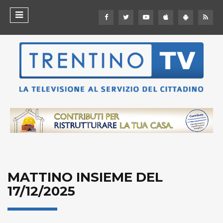
MATTINO INSIEME DEL
17/12/2025