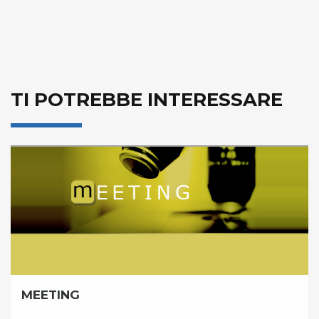
TI POTREBBE INTERESSARE
MEETING