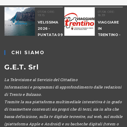
07/08 ORE:
07/08 ORE:
19.15
18.39
VELISSIMA
VIAGGIARE
2026 -
IN
PUNTATA 09
TRENTINO -
- DRAGON
CANTIERI
HUNT
CHI SIAMO
LEVICO
G.E.T. Srl
La Televisione al Servizio del Cittadino
Informazioni e programmi di approfondimento dalle redazioni
di Trento e Bolzano.
Tramite la sua piattaforma multimediale interattiva è in grado
di trasmettere contenuti sia propri che di terzi, sia in alta che
bassa definizione, sulla tv digitale terrestre, sul web, sul mobile
(piattaforma Apple e Android) e su bacheche digitali (totem o