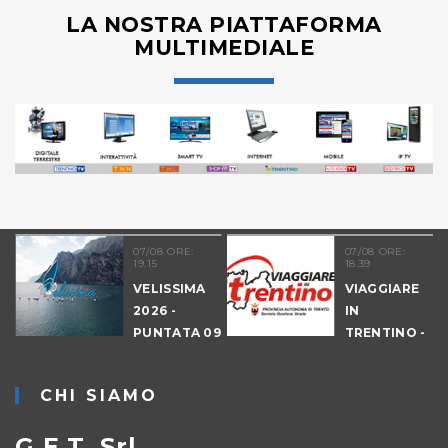
LA NOSTRA PIATTAFORMA
MULTIMEDIALE
07/08 ORE:
07/08 ORE:
19.15
18.39
VELISSIMA
VIAGGIARE
2026 -
IN
PUNTATA 09
TRENTINO -
- DRAGON
CANTIERI
HUNT
CHI SIAMO
LEVICO
G.E.T. Srl