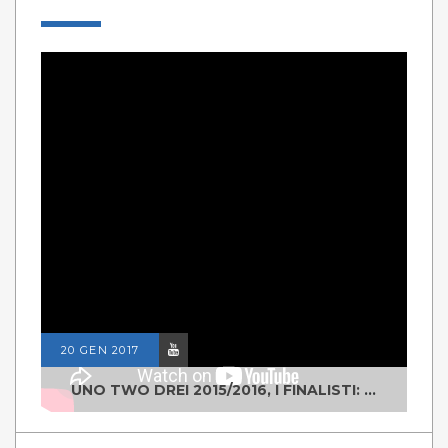
20 GEN 2017
UNO TWO DREI 2015/2016, I FINALISTI: CLASSE IV ALS ISTITUTO "DEGASPERI" BORGO VALSUGANA