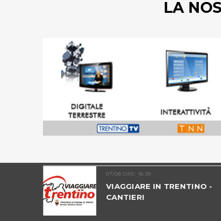
LA NO
07/08 ORE: 18.39
UNTATA 09
VIAGGIARE IN TRENTINO -
ICO
CANTIERI