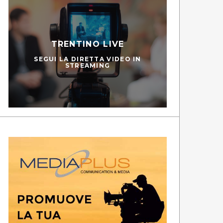
TRENTINO LIVE
SEGUI LA DIRETTA VIDEO IN
STREAMING
PEDIES
SC
GUARDA LE PUNTATE
GUA