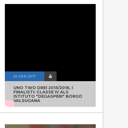
ANDAR PER RIFUGI
NO
GUARDA LE PUNTATE
GUA
20 GEN 2017
UNO TWO DREI 2015/2016, I
FINALISTI: CLASSE IV ALS
ISTITUTO "DEGASPERI" BORGO
VALSUGANA