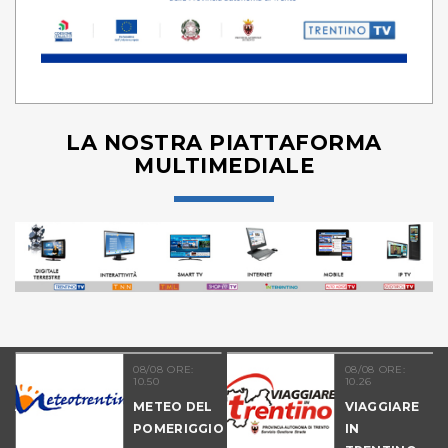
LA NOSTRA PIATTAFORMA
MULTIMEDIALE
08/08 ORE:
08/08 ORE:
10.50
10.26
NALE
METEO DEL
VIAGGIARE
-
POMERIGGIO
IN