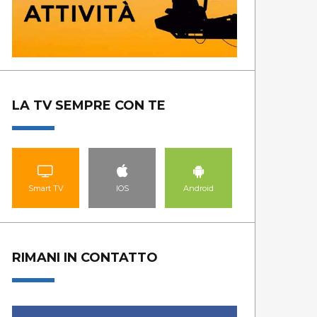
GUARDA LE PUNTATE
GUA
LA TV SEMPRE CON TE
Smart TV
IOS
Android
RIMANI IN CONTATTO