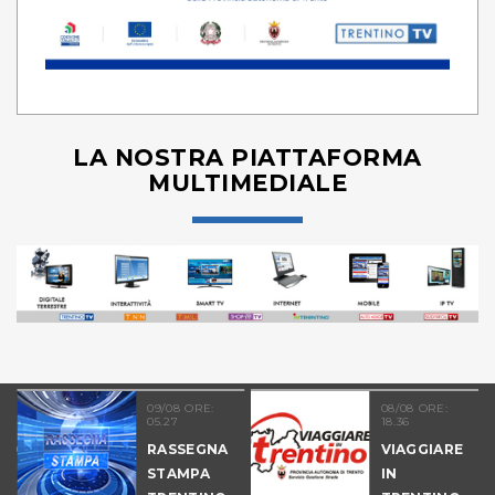
LA NOSTRA PIATTAFORMA
MULTIMEDIALE
09/08 ORE:
08/08 ORE:
05.27
18.36
COLTURA
RASSEGNA
VIAGGIARE
STAMPA
IN