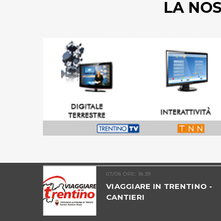
LA NO
07/08 ORE: 18.39
UNTATA 09
VIAGGIARE IN TRENTINO -
ICO
CANTIERI