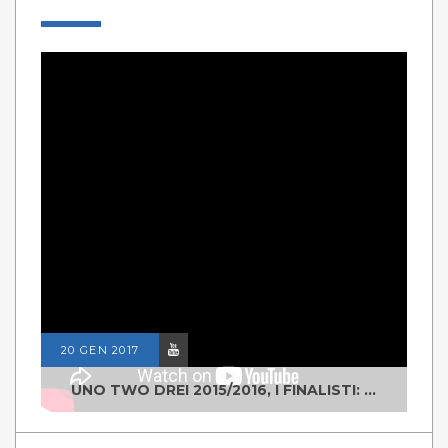
20 GEN 2017
UNO TWO DREI 2015/2016, I FINALISTI: CLASSE IV ALS ISTITUTO "DEGASPERI" BORGO VALSUGANA