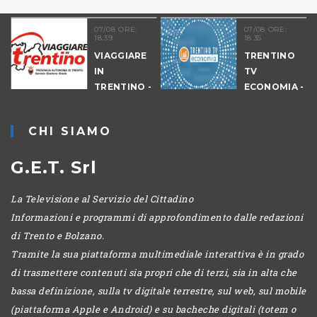
07/08 ORE:
07/08 ORE:
18.39
18.35
VIAGGIARE
TRENTINO
IN
TV
09
TRENTINO -
ECONOMIA -
CANTIERI
EDIZIONE
SERALE
CHI SIAMO
G.E.T. Srl
La Televisione al Servizio del Cittadino
Informazioni e programmi di approfondimento dalle redazioni
di Trento e Bolzano.
Tramite la sua piattaforma multimediale interattiva è in grado
di trasmettere contenuti sia propri che di terzi, sia in alta che
bassa definizione, sulla tv digitale terrestre, sul web, sul mobile
(piattaforma Apple e Android) e su bacheche digitali (totem o