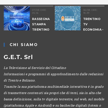
07/08 ORE:
06/08 ORE:
05.16
18.39
RASSEGNA
TRENTINO
STAMPA
TV
TRENTINO
ECONOMIA -
EDIZIONE
SERALE
CHI SIAMO
G.E.T. Srl
La Televisione al Servizio del Cittadino
Informazioni e programmi di approfondimento dalle redazioni
di Trento e Bolzano.
Tramite la sua piattaforma multimediale interattiva è in grado
di trasmettere contenuti sia propri che di terzi, sia in alta che
bassa definizione, sulla tv digitale terrestre, sul web, sul mobile
(piattaforma Apple e Android) e su bacheche digitali (totem o