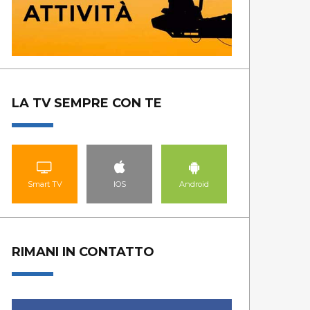
ANDAR PER RIFUGI
NO
LA TV SEMPRE CON TE
GUARDA LE PUNTATE
GUA
Smart TV
IOS
Android
RIMANI IN CONTATTO