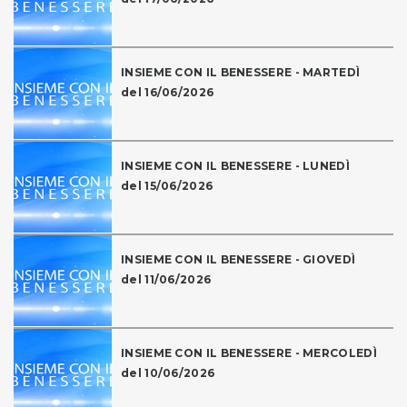
INSIEME CON IL BENESSERE - MARTEDÌ
del 16/06/2026
INSIEME CON IL BENESSERE - LUNEDÌ
del 15/06/2026
INSIEME CON IL BENESSERE - GIOVEDÌ
del 11/06/2026
INSIEME CON IL BENESSERE - MERCOLEDÌ
del 10/06/2026