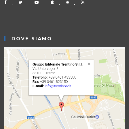
DOVE SIAMO