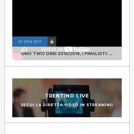
20 GEN 2017
UNO TWO DREI 2015/2016, I FINALISTI: CLASSE IV ALS ISTITUTO "DEGASPERI" BORGO VALSUGANA
TRENTINO LIVE
SEGUI LA DIRETTA VIDEO IN STREAMING