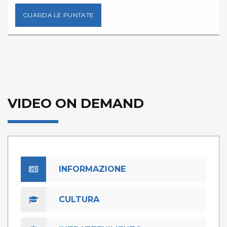
GUARDA LE PUNTATE
VIDEO ON DEMAND
INFORMAZIONE
CULTURA