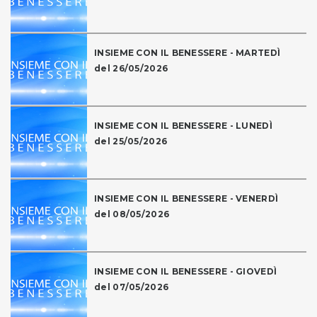
INSIEME CON IL BENESSERE - MARTEDÌ
del 26/05/2026
INSIEME CON IL BENESSERE - LUNEDÌ
del 25/05/2026
INSIEME CON IL BENESSERE - VENERDÌ
del 08/05/2026
INSIEME CON IL BENESSERE - GIOVEDÌ
del 07/05/2026