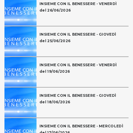
INSIEME CON IL BENESSERE - VENERDÌ
del 26/06/2026
INSIEME CON IL BENESSERE - GIOVEDÌ
del 25/06/2026
INSIEME CON IL BENESSERE - VENERDÌ
del 19/06/2026
INSIEME CON IL BENESSERE - GIOVEDÌ
del 18/06/2026
INSIEME CON IL BENESSERE - MERCOLEDÌ
del 17/06/2026