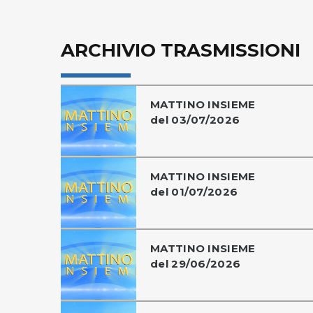
ARCHIVIO TRASMISSIONI
MATTINO INSIEME
del 03/07/2026
MATTINO INSIEME
del 01/07/2026
MATTINO INSIEME
del 29/06/2026