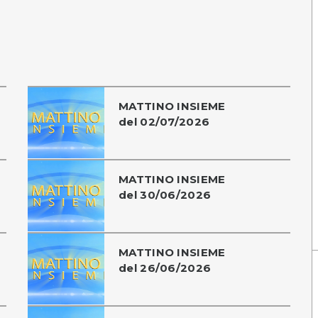
MATTINO INSIEME
del 02/07/2026
MATTINO INSIEME
del 30/06/2026
MATTINO INSIEME
del 26/06/2026