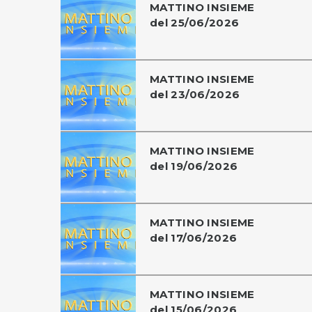
MATTINO INSIEME
del 25/06/2026
MATTINO INSIEME
del 23/06/2026
MATTINO INSIEME
del 19/06/2026
MATTINO INSIEME
del 17/06/2026
MATTINO INSIEME
del 15/06/2026