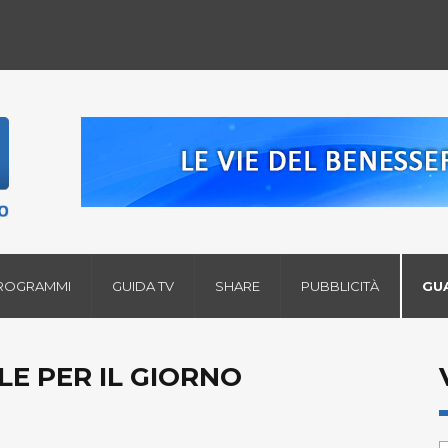
ROGRAMMI
GUIDA TV
SHARE
PUBBLICITÀ
GU
LE PER IL GIORNO