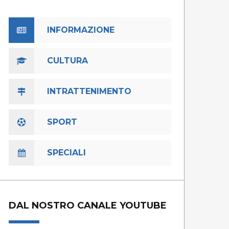
INFORMAZIONE
CULTURA
INTRATTENIMENTO
SPORT
SPECIALI
DAL NOSTRO CANALE YOUTUBE