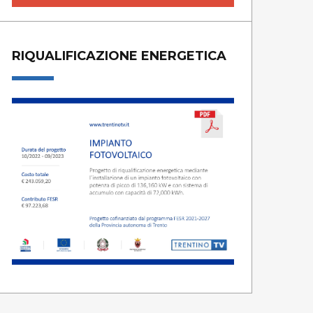
RIQUALIFICAZIONE ENERGETICA