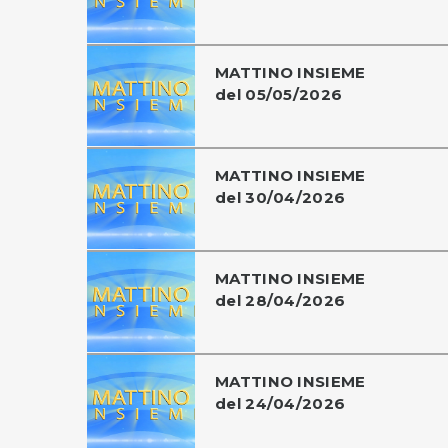
MATTINO INSIEME
del 05/05/2026
MATTINO INSIEME
del 30/04/2026
MATTINO INSIEME
del 28/04/2026
MATTINO INSIEME
del 24/04/2026