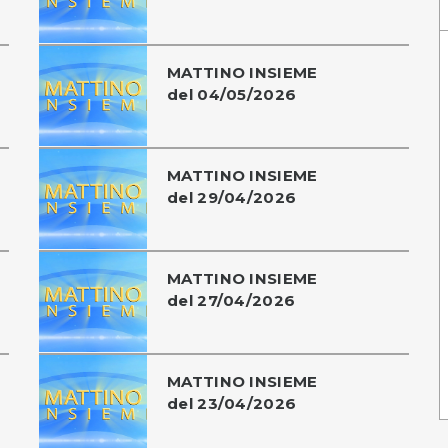
MATTINO INSIEME
del 04/05/2026
MATTINO INSIEME
del 29/04/2026
MATTINO INSIEME
del 27/04/2026
MATTINO INSIEME
del 23/04/2026