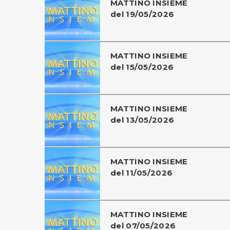
MATTINO INSIEME
del 19/05/2026
MATTINO INSIEME
del 15/05/2026
MATTINO INSIEME
del 13/05/2026
MATTINO INSIEME
del 11/05/2026
MATTINO INSIEME
del 07/05/2026