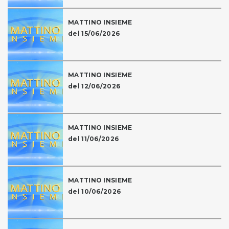
MATTINO INSIEME
del 15/06/2026
MATTINO INSIEME
del 12/06/2026
MATTINO INSIEME
del 11/06/2026
MATTINO INSIEME
del 10/06/2026