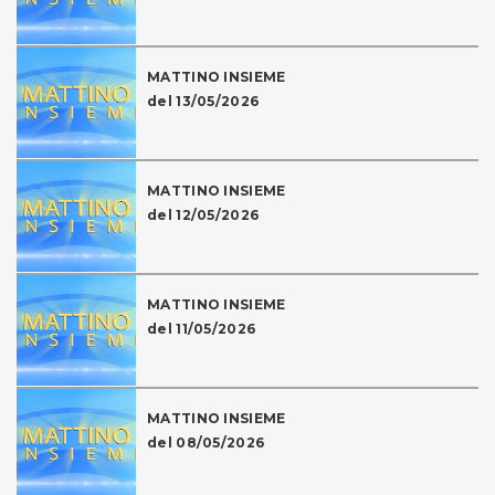
MATTINO INSIEME
del 13/05/2026
MATTINO INSIEME
del 12/05/2026
MATTINO INSIEME
del 11/05/2026
MATTINO INSIEME
del 08/05/2026