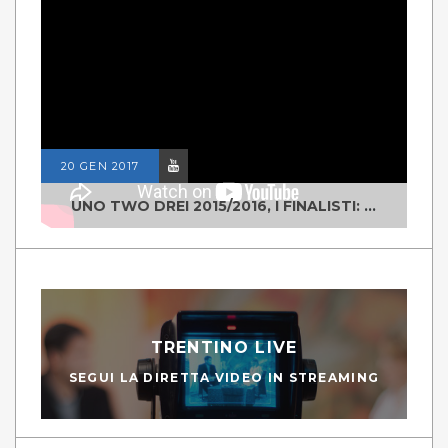
20 GEN 2017
UNO TWO DREI 2015/2016, I FINALISTI: CLASSE IV ALS ISTITUTO "DEGASPERI" BORGO VALSUGANA
TRENTINO LIVE
SEGUI LA DIRETTA VIDEO IN STREAMING