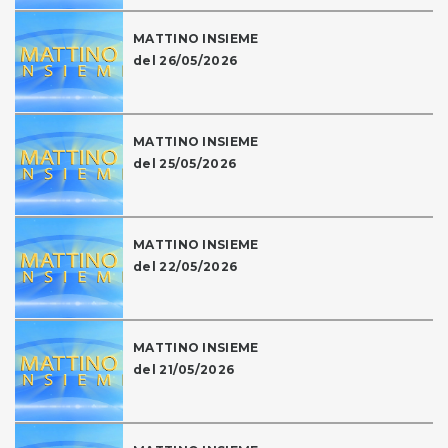
MATTINO INSIEME
del 26/05/2026
MATTINO INSIEME
del 25/05/2026
MATTINO INSIEME
del 22/05/2026
MATTINO INSIEME
del 21/05/2026