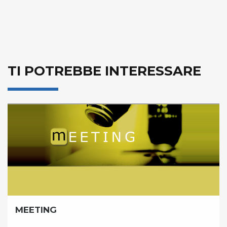
TI POTREBBE INTERESSARE
MEETING