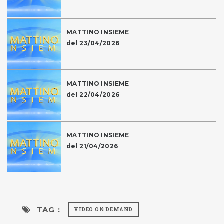
MATTINO INSIEME
del 23/04/2026
MATTINO INSIEME
del 22/04/2026
MATTINO INSIEME
del 21/04/2026
TAG :
VIDEO ON DEMAND