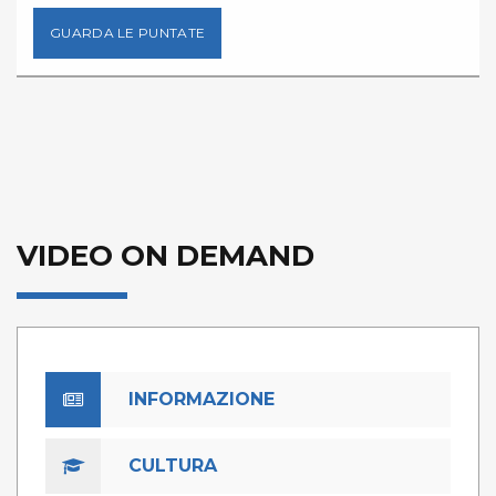
GUARDA LE PUNTATE
VIDEO ON DEMAND
INFORMAZIONE
CULTURA