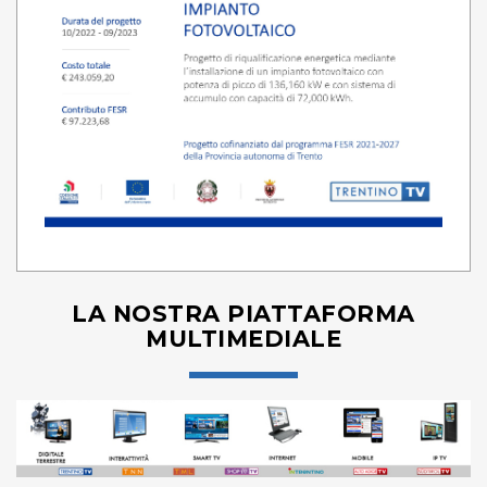
LA NOSTRA PIATTAFORMA
MULTIMEDIALE