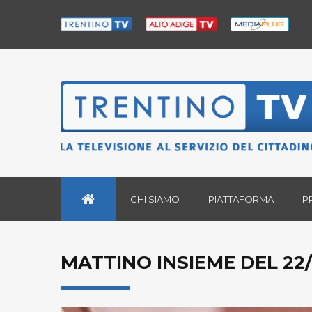
CHI SIAMO
PIATTAFORMA
P
MATTINO INSIEME DEL 22/