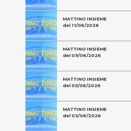
MATTINO INSIEME
del 11/06/2026
MATTINO INSIEME
del 09/06/2026
MATTINO INSIEME
del 05/06/2026
MATTINO INSIEME
del 03/06/2026