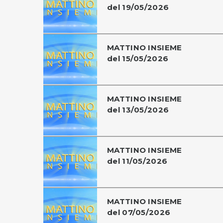
del 19/05/2026
MATTINO INSIEME
del 15/05/2026
MATTINO INSIEME
del 13/05/2026
MATTINO INSIEME
del 11/05/2026
MATTINO INSIEME
del 07/05/2026