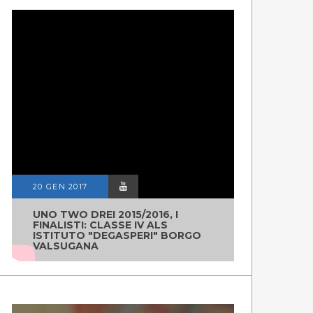
20 GEN 2017
UNO TWO DREI 2015/2016, I
FINALISTI: CLASSE IV ALS
ISTITUTO "DEGASPERI" BORGO
VALSUGANA