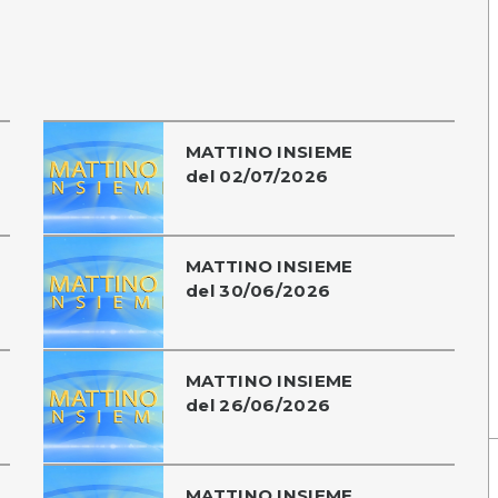
MATTINO INSIEME
del 02/07/2026
MATTINO INSIEME
del 30/06/2026
MATTINO INSIEME
del 26/06/2026
MATTINO INSIEME