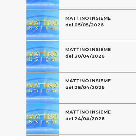
MATTINO INSIEME
del 05/05/2026
MATTINO INSIEME
del 30/04/2026
MATTINO INSIEME
del 28/04/2026
MATTINO INSIEME
del 24/04/2026