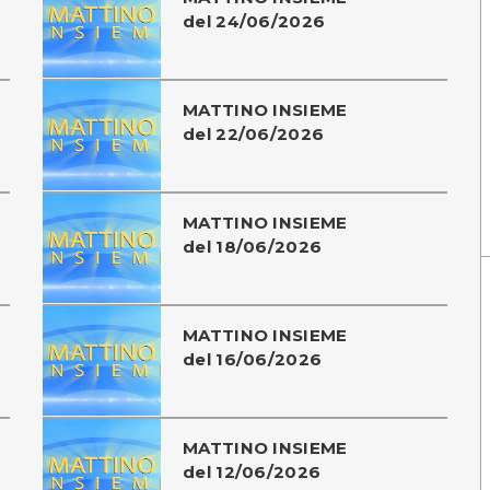
del 24/06/2026
MATTINO INSIEME
del 22/06/2026
MATTINO INSIEME
del 18/06/2026
MATTINO INSIEME
del 16/06/2026
MATTINO INSIEME
del 12/06/2026