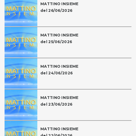
MATTINO INSIEME
del 26/06/2026
MATTINO INSIEME
del 25/06/2026
MATTINO INSIEME
del 24/06/2026
MATTINO INSIEME
del 23/06/2026
MATTINO INSIEME
del 22/06/2026