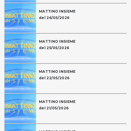
MATTINO INSIEME
del 26/05/2026
MATTINO INSIEME
del 25/05/2026
MATTINO INSIEME
del 22/05/2026
MATTINO INSIEME
del 21/05/2026