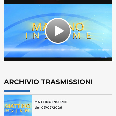
Play
Video
ARCHIVIO TRASMISSIONI
MATTINO INSIEME
del 03/07/2026