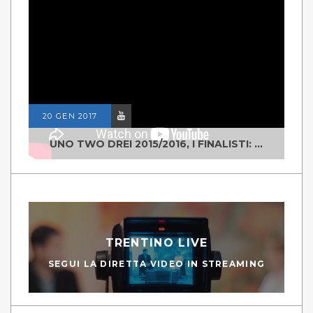
20 GEN 2017
UNO TWO DREI 2015/2016, I FINALISTI: CLASSE IV ALS ISTITUTO "DEGASPERI" BORGO VALSUGANA
TRENTINO LIVE
SEGUI LA DIRETTA VIDEO IN STREAMING