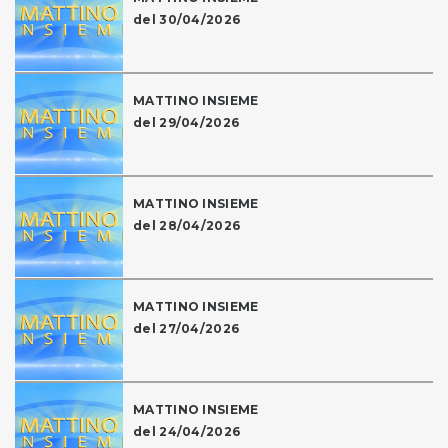
del 30/04/2026
MATTINO INSIEME
del 29/04/2026
MATTINO INSIEME
del 28/04/2026
MATTINO INSIEME
del 27/04/2026
MATTINO INSIEME
del 24/04/2026