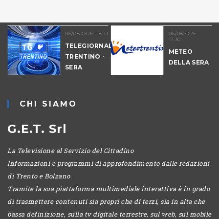
06/08 ORE: 18.11
06/08 ORE:
17.30
TELEGIORNALE
METEO
TRENTINO -
DELLA SERA
SERA
-
CHI SIAMO
G.E.T. Srl
La Televisione al Servizio del Cittadino
Informazioni e programmi di approfondimento dalle redazioni
di Trento e Bolzano.
Tramite la sua piattaforma multimediale interattiva è in grado
di trasmettere contenuti sia propri che di terzi, sia in alta che
bassa definizione, sulla tv digitale terrestre, sul web, sul mobile