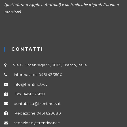
(piattaforma Apple e Android) e su bacheche digitali (totem o
monitor).
CONTATTI
Via G. Unterveger 5, 38121, Trento, Italia
Informazioni 0461 433500
info@trentinotv.it
Fax 0461 823150
contabilita@trentinotv.it
Redazione 0461 829080
redazione@trentinotv.it