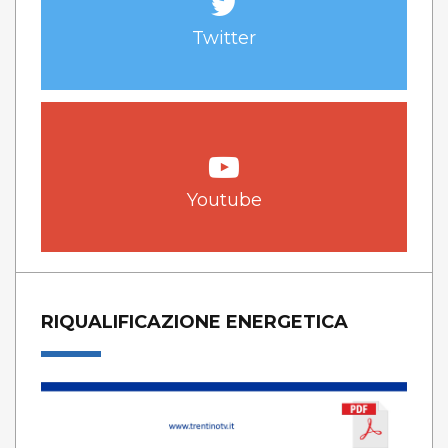
Twitter
Youtube
RIQUALIFICAZIONE ENERGETICA