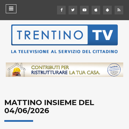
MATTINO INSIEME DEL
04/06/2026