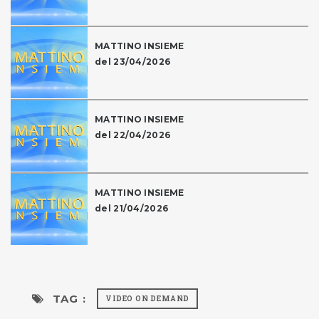
MATTINO INSIEME
del 23/04/2026
MATTINO INSIEME
del 22/04/2026
MATTINO INSIEME
del 21/04/2026
TAG :
VIDEO ON DEMAND