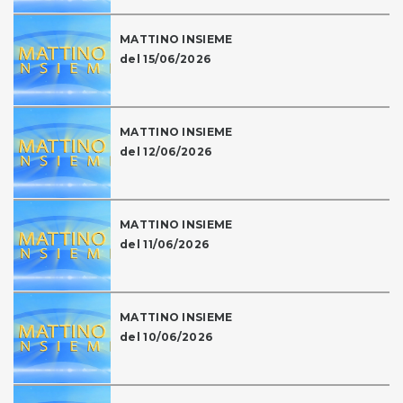
MATTINO INSIEME
del 15/06/2026
MATTINO INSIEME
del 12/06/2026
MATTINO INSIEME
del 11/06/2026
MATTINO INSIEME
del 10/06/2026