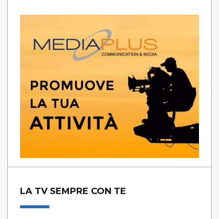
LA TV SEMPRE CON TE