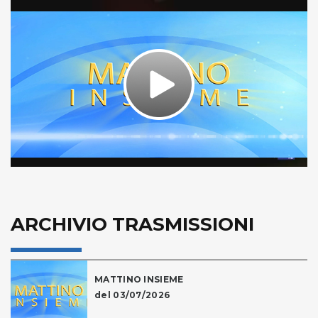
Play
Video
ARCHIVIO TRASMISSIONI
MATTINO INSIEME
del 03/07/2026