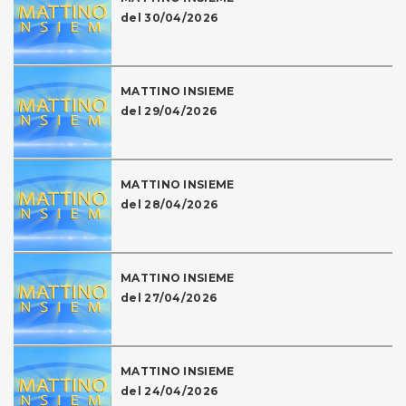
del 30/04/2026
MATTINO INSIEME
del 29/04/2026
MATTINO INSIEME
del 28/04/2026
MATTINO INSIEME
del 27/04/2026
MATTINO INSIEME
del 24/04/2026