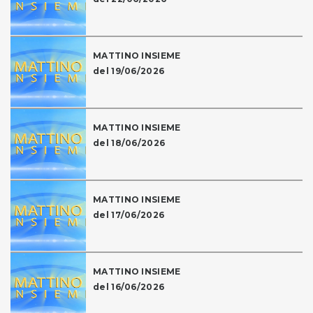
MATTINO INSIEME
del 19/06/2026
MATTINO INSIEME
del 18/06/2026
MATTINO INSIEME
del 17/06/2026
MATTINO INSIEME
del 16/06/2026