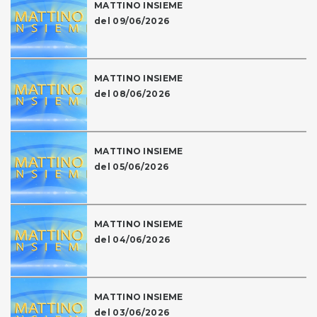
MATTINO INSIEME
del 09/06/2026
MATTINO INSIEME
del 08/06/2026
MATTINO INSIEME
del 05/06/2026
MATTINO INSIEME
del 04/06/2026
MATTINO INSIEME
del 03/06/2026