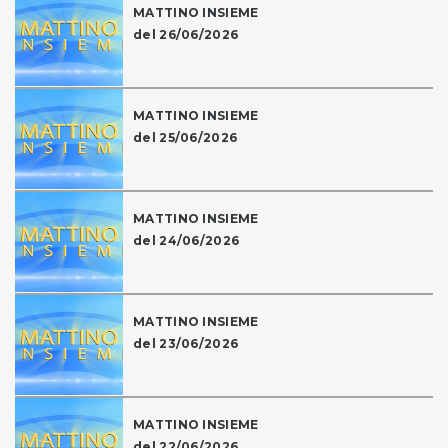
MATTINO INSIEME
del 26/06/2026
MATTINO INSIEME
del 25/06/2026
MATTINO INSIEME
del 24/06/2026
MATTINO INSIEME
del 23/06/2026
MATTINO INSIEME
del 22/06/2026