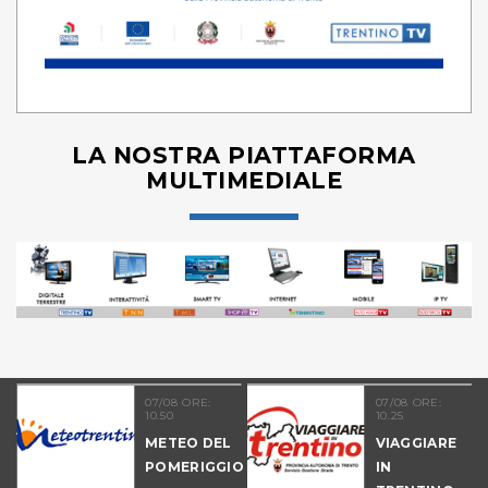
LA NOSTRA PIATTAFORMA
MULTIMEDIALE
21
07/08 ORE:
07/08 ORE:
10.50
10.25
NALE
METEO DEL
VIAGGIARE
-
POMERIGGIO
IN
IO