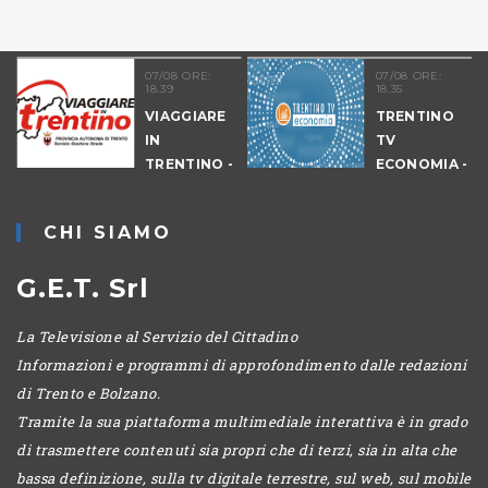
07/08 ORE:
07/08 ORE:
18.39
18.35
VIAGGIARE
TRENTINO
IN
TV
09
TRENTINO -
ECONOMIA -
CANTIERI
EDIZIONE
SERALE
CHI SIAMO
G.E.T. Srl
La Televisione al Servizio del Cittadino
Informazioni e programmi di approfondimento dalle redazioni
di Trento e Bolzano.
Tramite la sua piattaforma multimediale interattiva è in grado
di trasmettere contenuti sia propri che di terzi, sia in alta che
bassa definizione, sulla tv digitale terrestre, sul web, sul mobile