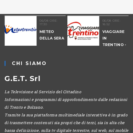
11
06/08 ORE:
06/08 ORE:
17.30
16.52
NALE
METEO
VIAGGIARE
-
DELLA SERA
IN
TRENTINO -
POMERIGGIO
CHI SIAMO
G.E.T. Srl
La Televisione al Servizio del Cittadino
Informazioni e programmi di approfondimento dalle redazioni
di Trento e Bolzano.
Tramite la sua piattaforma multimediale interattiva è in grado
di trasmettere contenuti sia propri che di terzi, sia in alta che
bassa definizione, sulla tv digitale terrestre, sul web, sul mobile