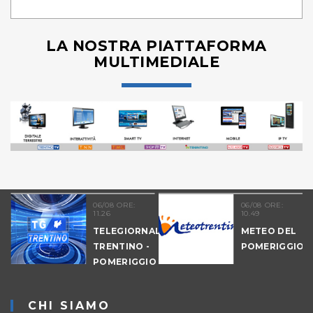
LA NOSTRA PIATTAFORMA
MULTIMEDIALE
06/08 ORE:
06/08 ORE:
11.26
10.49
TELEGIORNALE
METEO DEL
TRENTINO -
POMERIGGIO
-
POMERIGGIO
IO
CHI SIAMO