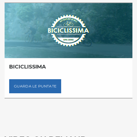
SKI TRENTINO
E
GUARDA LE PUNTAT