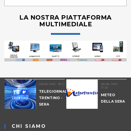
LA NOSTRA PIATTAFORMA
MULTIMEDIALE
06/08 ORE: 18.11
06/08 ORE:
17.30
TELEGIORNALE
METEO
TRENTINO -
DELLA SERA
SERA
-
CHI SIAMO