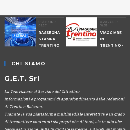
09/08 ORE:
08/08 ORE:
05.27
18.36
COLTURA
RASSEGNA
VIAGGIARE
STAMPA
IN
TRENTINO
TRENTINO -
CANTIERI
CHI SIAMO
G.E.T. Srl
La Televisione al Servizio del Cittadino
Informazioni e programmi di approfondimento dalle redazioni
di Trento e Bolzano.
Tramite la sua piattaforma multimediale interattiva è in grado
di trasmettere contenuti sia propri che di terzi, sia in alta che
bassa definizione, sulla tv digitale terrestre, sul web, sul mobile