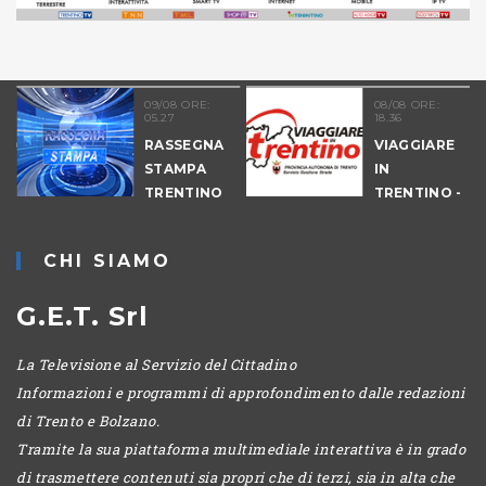
09/08 ORE:
08/08 ORE:
05.27
18.36
COLTURA
RASSEGNA
VIAGGIARE
STAMPA
IN
TRENTINO
TRENTINO -
CANTIERI
CHI SIAMO
G.E.T. Srl
La Televisione al Servizio del Cittadino
Informazioni e programmi di approfondimento dalle redazioni
di Trento e Bolzano.
Tramite la sua piattaforma multimediale interattiva è in grado
di trasmettere contenuti sia propri che di terzi, sia in alta che